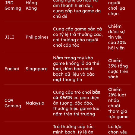
JBD
Hồng
người
âm thanh hiện đại,
Gaming
Kông
chơi lựa
cung cấp tựa game đa
chọn
chủ đề
Chiếm
Cung cấp game bắn cá
được sự
có tỷ lệ trả thưởng cao,
JILI
Philippines
tin yêu
chi thưởng cho người
của 30%
chơi cấp tốc
hội viên
Nắm trong tay kho
Chiếm
game khổng lồ đa thể
35% tổng
Fachai
Singapore
loại, đảm bảo minh
cược trên
bạch dữ liệu và bảo
sảnh
mật thông tin
Chiếm
Cung cấp trò chơi
bắn
28% lượt
cá KWIN
có giao diện
CQ9
nhấp
Malaysia
ấn tượng, độc đáo,
Gaming
chuột
thương hiệu game lâu
tham gia
năm trên thị trường
tựa game
Trả thưởng cấp tốc,
Là lựa
minh bạch, tỷ lệ ăn
chọn yêu