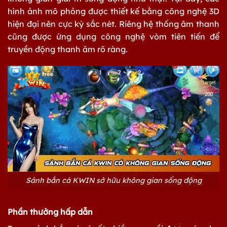
hình ảnh mô phỏng được thiết kế bằng công nghệ 3D
hiện đại nên cực kỳ sắc nét. Riêng hệ thống âm thanh
cũng được ứng dụng công nghệ vòm tiên tiến để
truyền động thanh âm rõ ràng.
Sảnh bắn cá KWIN sở hữu không gian sống động
Phần thưởng hấp dẫn