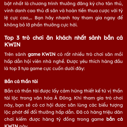
bật nhất là chương trình thưởng đăng ký cho tân thủ,
vinh danh cao thủ đi săn và hoàn tiền thua cược với tỷ
lệ cực cao,… Bạn hãy nhanh tay tham gia ngay để
không bỏ lỡ phần thưởng cực hời.
Top 3 trò chơi ăn khách nhất sảnh bắn cá
KWIN
Trên sảnh
game KWIN
có rất nhiều trò chơi săn mồi
hấp dẫn hội viên nhà nghề. Được yêu thích hàng đầu
là top 3 tựa game cực cuốn dưới đây:
Bắn cá thần tài
Bắn cá thần tài được lấy cảm hứng thiết kế từ vị thần
tài lộc trong văn hóa Á Đông. Khi tham gia trò chơi
này, bạn sẽ có cơ hội được săn lùng các biểu tượng
lộc phát để đổi thưởng hấp dẫn. Đã có hàng triệu dân
chơi kiếm được hàng tỷ đồng trong game
bắn cá
KWIN
này.