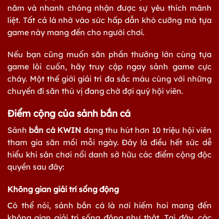
năm và nhanh chóng nhận được sự yêu thích mãnh
liệt. Tất cả là nhờ vào sức hấp dẫn khó cưỡng mà tựa
game này mang đến cho người chơi.
Nếu bạn cũng muốn săn phần thưởng lớn cùng tựa
game lôi cuốn, hãy truy cập ngay sảnh game cực
cháy. Một thế giới giải trí đa sắc màu cùng với những
chuyến đi săn thú vị đang chờ đợi quý hội viên.
Điểm cộng của sảnh bắn cá
Sảnh
bắn cá KWIN
đang thu hút hơn 10 triệu hội viên
tham gia săn mồi mỗi ngày. Đây là điều hết sức dễ
hiểu khi sân chơi nổi danh sở hữu các điểm cộng độc
quyền sau đây:
Không gian giải trí sống động
Có thể nói, sảnh bắn cá là nơi hiếm hoi mang đến
không gian giải trí sống động như thật. Tại đây, các