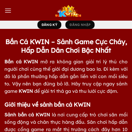
Bỏ
qua
nội
dung
ĐĂNG KÝ
ĐĂNG NHẬP
Bắn Cá KWIN – Sảnh Game Cực Cháy,
Hấp Dẫn Dân Chơi Bậc Nhất
Bắn cá KWIN
mở ra không gian giải trí lý thú cho
người chơi cùng thế giới đại dương bao la. Đi kèm với
đó là phần thưởng hấp dẫn gắn liền với con mồi siêu
to. Vậy nên bạn đừng bỏ lỡ. Hãy truy cập ngay sảnh
game
KWIN
để giải trí thả ga và thu lưới cực đậm.
Giới thiệu về sảnh bắn cá KWIN
Sảnh bắn cá KWIN
là nơi cung cấp trò chơi săn mồi
sống động và chân thực hàng đầu. Sân chơi hấp dẫn
được cổng game ra mắt thị trường cách đây hơn 10