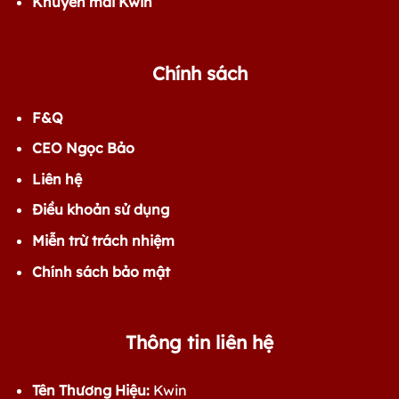
Khuyến mãi Kwin
Chính sách
F&Q
CEO Ngọc Bảo
Liên hệ
Điều khoản sử dụng
Miễn trừ trách nhiệm
Chính sách bảo mật
Thông tin liên hệ
Tên Thương Hiệu:
Kwin