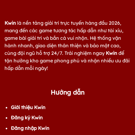
Kwin
là nền tảng giải trí trực tuyến hàng đầu 2026,
mang đến các game tương tác hấp dẫn như tài xỉu,
game bài giải trí và bắn cá vui nhộn. Hệ thống vận
hành nhanh, giao diện thân thiện và bảo mật cao,
cùng đội ngũ hỗ trợ 24/7. Trải nghiệm ngay
Kwin
để
tận hưởng kho game phong phú và nhận nhiều ưu đãi
hấp dẫn mỗi ngày!
Hướng dẫn
Giới thiệu Kwin
Đăng ký Kwin
Đăng nhập Kwin