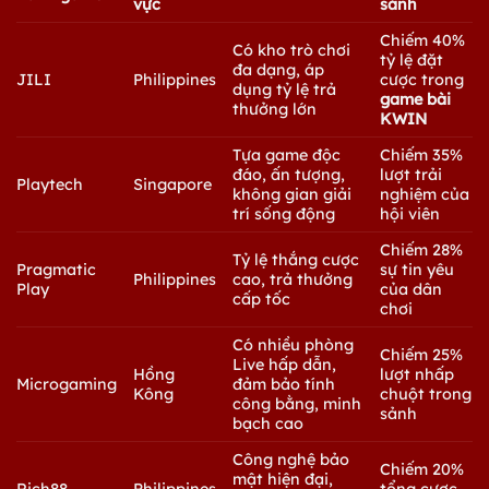
vực
sảnh
Chiếm 40%
Có kho trò chơi
tỷ lệ đặt
đa dạng, áp
JILI
Philippines
cược trong
dụng tỷ lệ trả
game bài
thưởng lớn
KWIN
Tựa game độc
Chiếm 35%
đáo, ấn tượng,
lượt trải
Playtech
Singapore
không gian giải
nghiệm của
trí sống động
hội viên
Chiếm 28%
Tỷ lệ thắng cược
Pragmatic
sự tin yêu
Philippines
cao, trả thưởng
Play
của dân
cấp tốc
chơi
Có nhiều phòng
Chiếm 25%
Live hấp dẫn,
Hồng
lượt nhấp
Microgaming
đảm bảo tính
Kông
chuột trong
công bằng, minh
sảnh
bạch cao
Công nghệ bảo
Chiếm 20%
mật hiện đại,
Rich88
Philippines
tổng cược