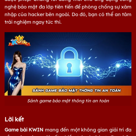
nghệ bảo mật đa lớp tiên tiến để phòng chống sự xâm
nhập của hacker bên ngoài. Do đó, bạn có thể an tâm
trải nghiệm ngay tức thì.
Sảnh game bảo mật thông tin an toàn
Lời kết
Game bài KWIN
mang đến một không gian giải trí đa