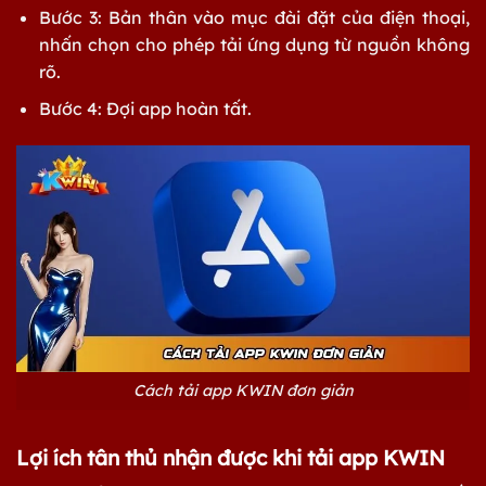
Bước 3: Bản thân vào mục đài đặt của điện thoại,
nhấn chọn cho phép tải ứng dụng từ nguồn không
rõ.
Bước 4: Đợi app hoàn tất.
Cách tải app KWIN đơn giản
Lợi ích tân thủ nhận được khi tải app KWIN