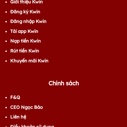
Giới thiệu Kwin
Đăng ký Kwin
Đăng nhập Kwin
Tải app Kwin
Nạp tiền Kwin
Rút tiền Kwin
Khuyến mãi Kwin
Chính sách
F&Q
CEO Ngọc Bảo
Liên hệ
Điều khoản sử dụng