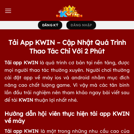
Bỏ
qua
nội
dung
ĐĂNG KÝ
ĐĂNG NHẬP
Tải App KWIN – Cập Nhật Quá Trình
Thao Tác Chỉ Với 2 Phút
Tải app KWIN
là quá trình cơ bản tại nền tảng, được
mọi người thao tác thường xuyên. Người chơi thường
cài đặt app về máy ios và android nhằm mục đích
nâng cao chất lượng game. Vì vậy mà các tân binh
lần đầu trải nghiệm nên tham khảo ngay bài viết sau
để tải
KWIN
thuận lợi nhất nhé.
Hướng dẫn hội viên thực hiện tải app KWIN
về máy
Tải app KWIN
là một trong những nhu cầu cao của