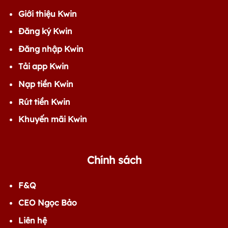
Giới thiệu Kwin
Đăng ký Kwin
Đăng nhập Kwin
Tải app Kwin
Nạp tiền Kwin
Rút tiền Kwin
Khuyến mãi Kwin
Chính sách
F&Q
CEO Ngọc Bảo
Liên hệ