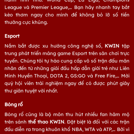
League và Premier League,… Bạn hãy nhanh tay bắt
kèo thơm ngay cho mình để không bỏ lỡ số tiền
thưởng cực khủng.
Esport
Nắm bắt được xu hướng công nghệ số,
KWIN
tập
trung phát triển mảng game Esport trên sân chơi trực
tuyến. Chúng tôi tự hào cung cấp vô số trận đấu mãn
nhãn đến từ những giải đấu hấp dẫn giới trẻ như Liên
Minh Huyền Thoại, DOTA 2, GS:GO và Free Fire,… Mời
quý hội viên trải nghiệm ngay để có được phút giây
thư giãn tuyệt vời nhất.
Bóng rổ
Bóng rổ cũng là bộ môn thu hút nhiều fan hâm mộ
trên sảnh
thể thao KWIN
. Đặt biệt là đối với các trận
đấu diễn ra trong khuôn khổ NBA, WTA và ATP,… Bởi vì