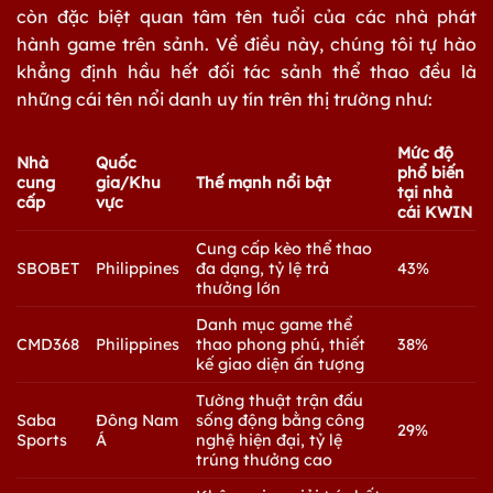
còn đặc biệt quan tâm tên tuổi của các nhà phát
hành game trên sảnh. Về điều này, chúng tôi tự hào
khẳng định hầu hết đối tác sảnh thể thao đều là
những cái tên nổi danh uy tín trên thị trường như:
Mức độ
Nhà
Quốc
phổ biến
cung
gia/Khu
Thế mạnh nổi bật
tại nhà
cấp
vực
cái KWIN
Cung cấp kèo thể thao
SBOBET
Philippines
đa dạng, tỷ lệ trả
43%
thưởng lớn
Danh mục game thể
CMD368
Philippines
thao phong phú, thiết
38%
kế giao diện ấn tượng
Tường thuật trận đấu
Saba
Đông Nam
sống động bằng công
29%
Sports
Á
nghệ hiện đại, tỷ lệ
trúng thưởng cao