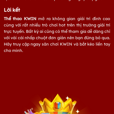
Lời kết
Thể thao KWIN
mở ra không gian giải trí đỉnh cao
cùng với rất nhiều trò chơi hot trên thị trường giải trí
trực tuyến. Bất kỳ ai cũng có thể tham gia dễ dàng chỉ
với vài cái nhấp chuột đơn giản nên bạn đừng bỏ qua.
Hãy truy cập ngay sân chơi KWIN và bắt kèo liền tay
cho mình.