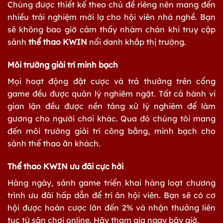
Chúng được thiết kế theo chủ đề riêng nên mang đến
nhiều trải nghiệm mới lạ cho hội viên nhà nghề. Bạn
sẽ không bao giờ cảm thấy nhàm chán khi truy cập
sảnh
thể thao KWIN
nổi danh khắp thị trường.
Môi trường giải trí minh bạch
Mọi hoạt động đặt cược và trả thưởng trên cổng
game đều được quản lý nghiêm ngặt. Tất cả hành vi
gian lận đều được nền tảng xử lý nghiêm để làm
gương cho người chơi khác. Qua đó chúng tôi mang
đến môi trường giải trí công bằng, minh bạch cho
sảnh thể thao ăn khách.
Thể thao KWIN ưu đãi cực hời
Hàng ngày, sảnh game triển khai hàng loạt chương
trình ưu đãi hấp dẫn để tri ân hội viên. Bạn sẽ có cơ
hội được hoàn cược lớn đến 2% và nhận thưởng liên
tục từ sân chơi online. Hãy tham gia ngay bây giờ.