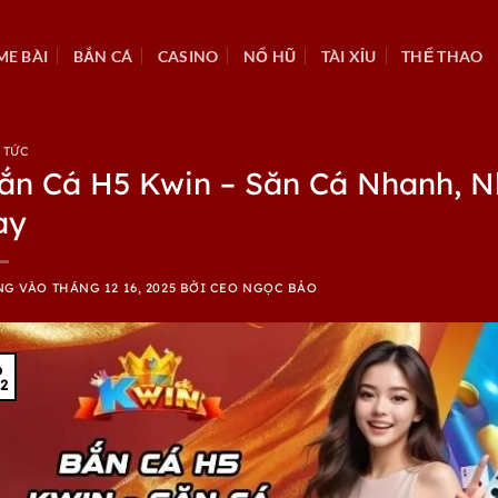
E BÀI
BẮN CÁ
CASINO
NỔ HŨ
TÀI XỈU
THỂ THAO
 TỨC
ắn Cá H5 Kwin – Săn Cá Nhanh, 
ay
NG VÀO
THÁNG 12 16, 2025
BỞI
CEO NGỌC BẢO
6
12