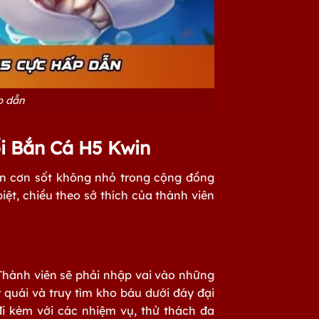
p dẫn
ổi Bắn Cá H5 Kwin
ên cơn sốt không nhỏ trong cộng đồng
biệt, chiều theo sở thích của thành viên
 Thành viên sẽ phải nhập vai vào những
y quái và truy tìm kho báu dưới đáy đại
i kèm với các nhiệm vụ, thử thách đa