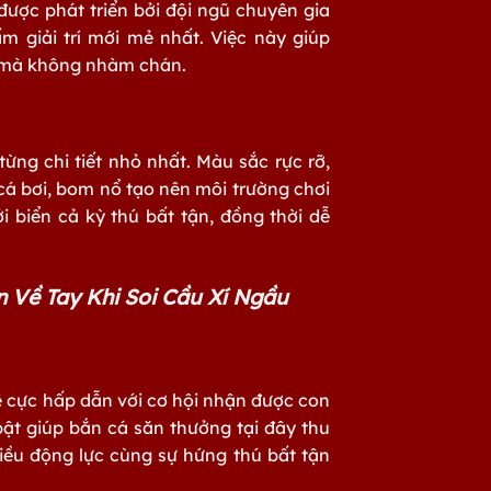
được phát triển bởi đội ngũ chuyên gia
 giải trí mới mẻ nhất. Việc này giúp
o mà không nhàm chán.
ừng chi tiết nhỏ nhất. Màu sắc rực rỡ,
cá bơi, bom nổ tạo nên môi trường chơi
 biển cả kỳ thú bất tận, đồng thời dễ
 Về Tay Khi Soi Cầu Xí Ngầu
ệ cực hấp dẫn với cơ hội nhận được con
bật giúp bắn cá săn thưởng tại đây thu
iều động lực cùng sự hứng thú bất tận