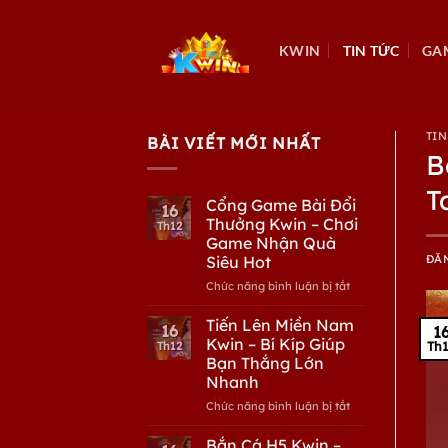
Bỏ
qua
KWIN
TIN TỨC
GAM
nội
dung
TIN
BÀI VIẾT MỚI NHẤT
B
T
Cổng Game Bài Đổi
16
Thưởng Kwin – Chơi
Th12
Game Nhận Quà
Siêu Hot
ĐĂ
Chức năng bình luận bị tắt
ở
Cổng
Game
Tiến Lên Miền Nam
16
1
Bài
Kwin – Bí Kíp Giúp
Th
Th12
Đổi
Bạn Thắng Lớn
Thưởng
Nhanh
Kwin
–
Chức năng bình luận bị tắt
ở
Chơi
Tiến
Game
Lên
Bắn Cá H5 Kwin –